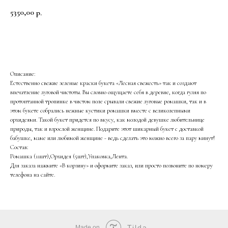
5350,00
р.
В корзину
Описание:
Естественно свежие зеленые краски букета «Лесная свежесть» так и создают
впечатление луговой чистоты. Вы словно ощущаете себя в деревне, когда гуляя по
протоптанной тропинке в чистом поле срывали свежие луговые ромашки, так и в
этом букете собрались нежные кустики ромашки вместе с великолепными
орхидеями. Такой букет придется по вкусу, как молодой девушке любительнице
природы, так и взрослой женщине. Подарите этот шикарный букет с доставкой
бабушке, маме или любимой женщине - ведь сделать это можно всего за пару минут!
Состав:
Ромашка (11шт),Орхидея (5шт),Упаковка,Лента.
Для заказа нажмите «В корзину» и оформите заказ, или просто позвоните по номеру
телефона на сайте.
Tilda
Made on