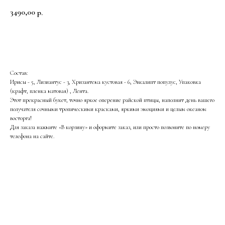
3490,00
р.
В корзину
Состав:
Ирисы - 5, Лизиантус - 3, Хризантема кустовая - 6, Эвкалипт популус, Упаковка
(крафт, пленка матовая) , Лента.
Этот прекрасный букет, точно яркое оперение райской птицы, наполнит день вашего
получателя сочными тропическими красками, яркими эмоциями и целым океаном
восторга!
Для заказа нажмите «В корзину» и оформите заказ, или просто позвоните по номеру
телефона на сайте.