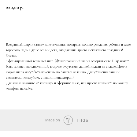
220,00
р.
В корзину
Воздушный шарик станет замечательным подарком ко дню рождения ребенка и даже
взрослого, ведь в душе все мы дети, ожидающие яркого и сказочного праздника!
Состав:
1 фольгированный гелиевый шар. (Фольгированный шар в ассортименте. Шар может
быть заменен на однотипный, в случае отсутствия данной модели на складе. Цвет и
форма шара могут быть изменены по Вашему желанию. Для уточнения замены
свяжитесь, пожалуйста, с нашим менеджером).
Для заказа нажмите «В корзину» и оформите заказ, или просто позвоните по номеру
телефона на сайте.
Tilda
Made on